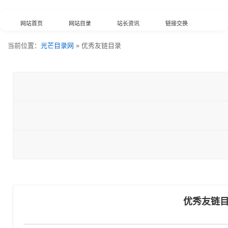
网站首页
网站目录
站长资讯
链接交换
当前位置：
光芒目录网
» 优秀友链目录
分类浏览
最新收录
数据归档
TOP排行榜
意见反馈
外链工具
综合查询
优秀友链