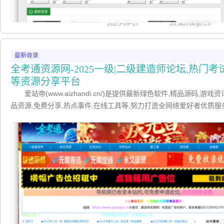
2025-09-17
35.aizhanju.cn
最新收录
全考通资源网-2025一级|二级建造师论坛,热门
等资源分享平台
爱站帝(www.aizhandi.cn/)是提供最新绿色软件,精品源码,游戏
品资源,免费分享,热点事件,在线工具等,努力打造全网络爱好者优质服
更加精彩！初心仍在,一心分享精品资源文章,提供安全且绿色的文章,