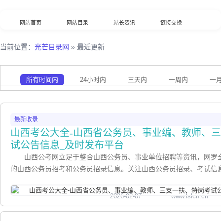
网站首页
网站目录
站长资讯
链接交换
分类浏览
最新收录
数据归档
TOP排行榜
当前位置：
光芒目录网
» 最近更新
意见反馈
外链工具
综合查询
所有时间内
24小时内
三天内
一周内
一
最新收录
山西考公大全-山西省公务员、事业编、教师、
试公告信息_及时发布平台
山西公考网立足于整合山西公务员、事业单位招聘等资讯，网罗
的山西公务员招考和公务员招录信息。关注山西公务员招录、考试信
2026-02-07
www.lslcn.cn