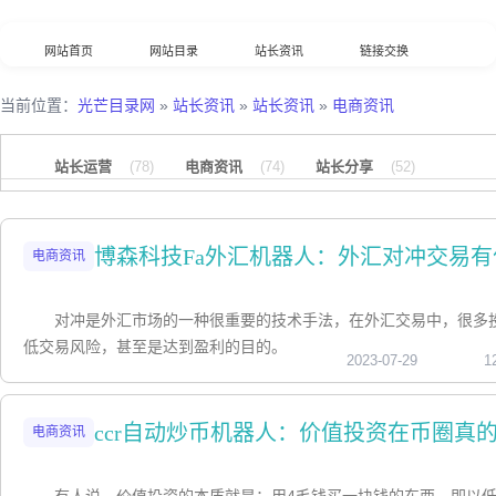
网站首页
网站目录
站长资讯
链接交换
分类浏览
最新收录
数据归档
TOP排行榜
当前位置：
光芒目录网
»
站长资讯
»
站长资讯
»
电商资讯
意见反馈
外链工具
综合查询
站长运营
(78)
电商资讯
(74)
站长分享
(52)
博森科技Fa外汇机器人：外汇对冲交易有
电商资讯
对冲是外汇市场的一种很重要的技术手法，在外汇交易中，很多
低交易风险，甚至是达到盈利的目的。
2023-07-29
1
ccr自动炒币机器人：价值投资在币圈真
电商资讯