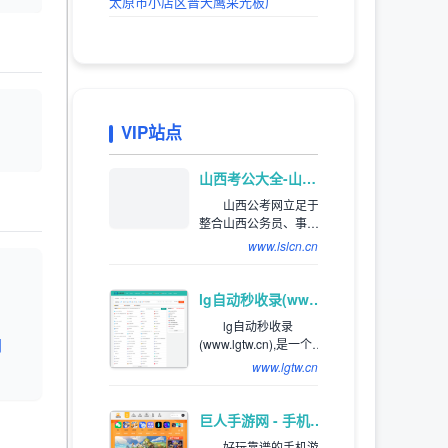
太原市小店区晋天鹰采光板厂
VIP站点
推荐
山西考公大全-山西省公务员、事业编、教师、三支一扶、特岗考试公告信息_及时发布平台
山西公考网立足于
整合山西公务员、事业
单位招聘等资讯，网罗
www.lslcn.cn
全国各类适用于山西考
生的山西公务员招考和
公务员招录信息。关注
lg自动秒收录(www.lgtw.cn)---一个互联网的集合网址导航。
山西公务员招录、考试
lg自动秒收录
信息，服务公考人群。
网
(www.lgtw.cn),是一个互
联网的集合网址导航。
www.lgtw.cn
为用户提供专业的网址
导航。网址类型包括：
综合网址，软件下载网
巨人手游网 - 手机软件下载_手机游戏下载_好玩的手机游戏
址，电影网址，新游网
好玩靠谱的手机游