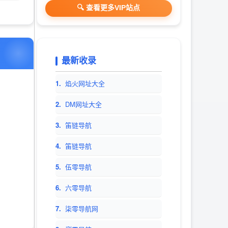
检索、优秀网站参考、
🔍 查看更多VIP站点
网站推广服务。
最新收录
1.
焰火网址大全
2.
DM网址大全
3.
笛链导航
4.
笛链导航
5.
伍零导航
6.
六零导航
7.
柒零导航网