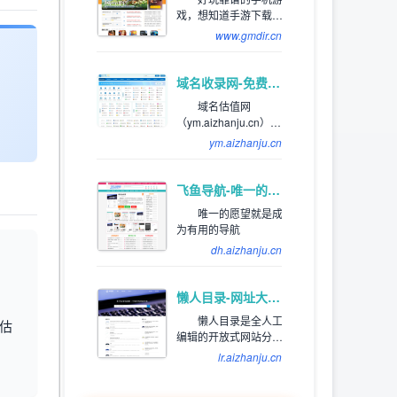
址，体育网址，手机网
戏，想知道手游下载平
址，社交网址，汽车网
台哪个好，好玩的手游
址，旅游网址，生活网
www.gmdir.cn
下载排行榜，下载靠谱
站，音乐网站，邮箱网
的手机应用app，就来巨
址等
人手游网网体验吧！
域名收录网-免费提供外链发布自动收录，来路自动排第一位,欢迎和本站自助交换友情链,增加网站的外链与收录。
域名估值网
（ym.aizhanju.cn），
专注为站长提供网站分
ym.aizhanju.cn
类目录以及网址大全导
航收录服务，为用户提
供高效便捷的网址存储
飞鱼导航-唯一的愿望就是成为有用的导航
和查询服务，同时提供
唯一的愿望就是成
齐全且高质量的优秀名
为有用的导航
站导航。
dh.aizhanju.cn
懒人目录-网址大全_网址目录_上网导航_网站提交/登录入口
懒人目录是全人工
估
编辑的开放式网站分类
目录，收录国内外、各
lr.aizhanju.cn
行业优秀网站，旨在为
用户提供网站分类目录