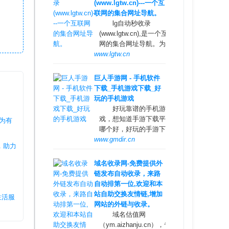
(www.lgtw.cn)---一个互
人群。
联网的集合网址导航。
lg自动秒收录
(www.lgtw.cn),是一个互联
网的集合网址导航。为用
www.lgtw.cn
户提供专业的网址导航。
网址类型包括：综合网
址，软件下载网址，电影
巨人手游网 - 手机软件
网址，新游网址，体育网
下载_手机游戏下载_好
址，手机网址，社交网
玩的手机游戏
址，汽车网址，旅游网
好玩靠谱的手机游
址，生活网站，音乐网
戏，想知道手游下载平台
为有
站，邮箱网址等
哪个好，好玩的手游下载
www.gmdir.cn
排行榜，下载靠谱的手机
，助力
应用app，就来巨人手游
网网体验吧！
域名收录网-免费提供外
链发布自动收录，来路
自动排第一位,欢迎和本
站自助交换友情链,增加
生活服
网站的外链与收录。
域名估值网
（ym.aizhanju.cn），专