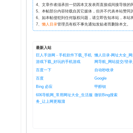
4、文章作者须承担一切因本文发表而直接或间接导致的
5、本帖部分内容转载自其它媒体，但并不代表本站赞同
6、如本帖侵犯到任何版权问题，请立即告知本站，本站
7、
懒人目录
管理员有权不事先通知发贴者而删除本文。
最新入站
巨人手游网 - 手机软件下载_手机
懒人目录-网址大全_网
游戏下载_好玩的手机游戏
网导航_网站提交/登
百度一下
自动秒收录
百度
Google
Bing 必应
甲醇钡
606导航网_常用网址大全_生活服
微软Bing搜索
务_让上网更顺溜