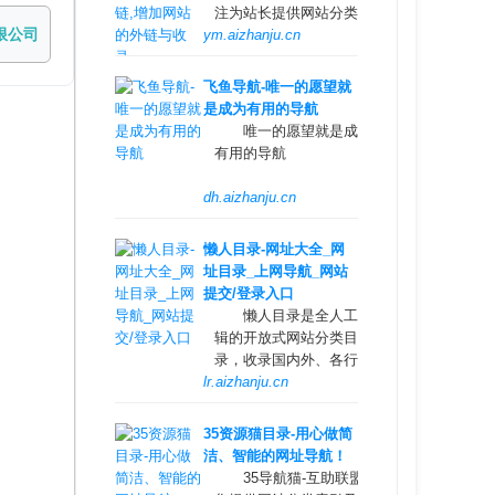
注为站长提供网站分类目
限公司
ym.aizhanju.cn
录以及网址大全导航收录
服务，为用户提供高效便
捷的网址存储和查询服
飞鱼导航-唯一的愿望就
务，同时提供齐全且高质
是成为有用的导航
量的优秀名站导航。
唯一的愿望就是成为
有用的导航
dh.aizhanju.cn
懒人目录-网址大全_网
址目录_上网导航_网站
提交/登录入口
懒人目录是全人工编
辑的开放式网站分类目
录，收录国内外、各行业
lr.aizhanju.cn
优秀网站，旨在为用户提
供网站分类目录检索、优
秀网站参考、网站推广服
35资源猫目录-用心做简
务。
洁、智能的网址导航！
35导航猫-互助联盟为