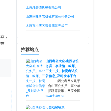
上海丹碧德机械有限公司
山东恒旺凿岩机械有限公司分公司
太原市小店区晋天鹰采光板厂
北京，
的技
推荐站点
山西考公大全-山西省公
务员、事业编、教师、
三支一扶、特岗考试公
告信息_及时发布平台
山西公考网立足于整
合山西公务员、事业单位
招聘等资讯，网罗全国各
www.lslcn.cn
类适用于山西考生的山西
公务员招考和公务员招录
信息。关注山西公务员招
lg自动秒收录
录、考试信息，服务公考