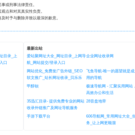
民事或刑事法律责任。
其观点和对其真实性负责。
将及时予与删除并致以最深的歉意。
最新出站
址目录_上
爱站聚网址大全_网址目录_上网导
企业网址收录网
录入口
航_网站提交/登录入口
网站优化_免费发广告外链_SEO
飞鱼导航-唯一的愿望就是成
软文推广_站长网址收录_贝乐乐
用的导航
甲醇钡
极速导航网 - 汇聚实用网站
高效办公和生活
‌35迅汇目录- 提供免费专业的网站
28音盘地带
收录外链推广及网址导航服务
手游下载平台
606导航网_常用网址大全_
务_让上网更顺溜