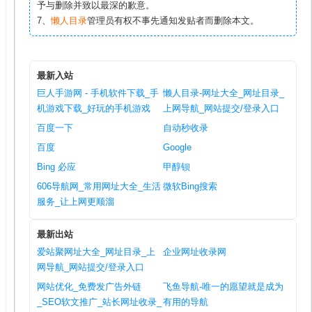
予与删除并致以最深的歉意。
7、
懒人目录
管理员有权不事先通知发贴者而删除本文。
最新入站
巨人手游网 - 手机软件下载_手
懒人目录-网址大全_网址目录_
机游戏下载_好玩的手机游戏
上网导航_网站提交/登录入口
百度一下
自动秒收录
百度
Google
Bing 必应
甲醇钡
606导航网_常用网址大全_生活
微软Bing搜索
服务_让上网更顺溜
最新出站
爱站聚网址大全_网址目录_上
企业网址收录网
网导航_网站提交/登录入口
网站优化_免费发广告外链
飞鱼导航-唯一的愿望就是成为
_SEO软文推广_站长网址收录_
有用的导航