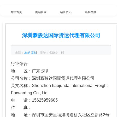
网站首页
网站目录
站长资讯
链接交换
分类浏览
最新收录
数据归档
TOP排行榜
深圳豪骏达国际货运代理有限公司
意见反馈
外链工具
综合查询
来源：
本站原创
浏览：630次 时
间：2026-02-02
行业综合
地 区：广东 深圳
公司名称：深圳豪骏达国际货运代理有限公司
英文名称：Shenzhen haojunda International Freight
Forwarding Co., Ltd
电 话：15625959605
传 真：
地 址：深圳市宝安区福海街道桥头社区立新路2号