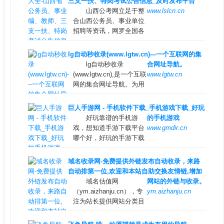
三支一扶、特岗考试公告信息_及时发布平台
山西公考网立足于整
www.lslcn.cn
合山西公务员、事业单位
招聘等资讯，网罗全国各
类适用于山西考生的山西
公务员招考和公务员招录
lg自动秒收录(www.lgtw.cn)---一个互联网的集
信息。关注山西公务员招
lg自动秒收录
合网址导航。
录、考试信息，服务公考
(www.lgtw.cn),是一个互联
www.lgtw.cn
人群。
网的集合网址导航。为用
户提供专业的网址导航。
网址类型包括：综合网
巨人手游网 - 手机软件下载_手机游戏下载_好玩
址，软件下载网址，电影
好玩靠谱的手机游
的手机游戏
网址，新游网址，体育网
戏，想知道手游下载平台
www.gmdir.cn
址，手机网址，社交网
哪个好，好玩的手游下载
址，汽车网址，旅游网
排行榜，下载靠谱的手机
址，生活网站，音乐网
应用app，就来巨人手游
域名收录网-免费提供外链发布自动收录，来路
站，邮箱网址等
网网体验吧！
自动排第一位,欢迎和本站自助交换友情链,增加
域名估值网
网站的外链与收录。
（ym.aizhanju.cn），专
ym.aizhanju.cn
注为站长提供网站分类目
录以及网址大全导航收录
服务，为用户提供高效便