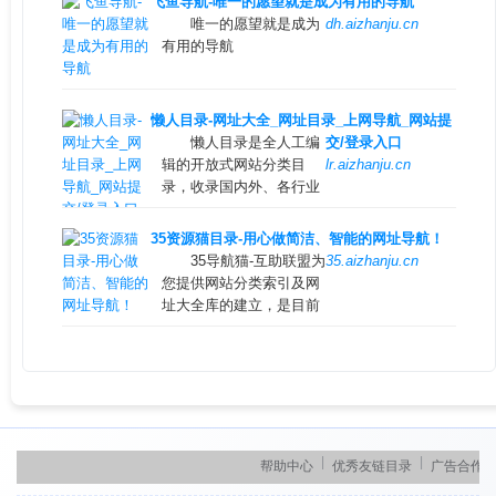
飞鱼导航-唯一的愿望就是成为有用的导航
捷的网址存储和查询服
唯一的愿望就是成为
dh.aizhanju.cn
务，同时提供齐全且高质
有用的导航
量的优秀名站导航。
懒人目录-网址大全_网址目录_上网导航_网站提
懒人目录是全人工编
交/登录入口
辑的开放式网站分类目
lr.aizhanju.cn
录，收录国内外、各行业
优秀网站，旨在为用户提
供网站分类目录检索、优
35资源猫目录-用心做简洁、智能的网址导航！
秀网站参考、网站推广服
35导航猫-互助联盟为
35.aizhanju.cn
务。
您提供网站分类索引及网
址大全库的建立，是目前
较为专业网站分类目录网
站，旨在为用户提供高效
便捷的网址存储和查询服
务的网址目录网站，同时
提供最全的行业分类目录
名站导航。
|
|
|
帮助中心
优秀友链目录
广告合作