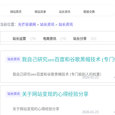
网站首页
网站目录
站长资讯
链接交换
分类浏览
最新收录
数据归档
TOP排行榜
当前位置：
光芒目录网
»
站长资讯
»
站长资讯
意见反馈
外链工具
综合查询
站长运营
(78)
电商资讯
(74)
站长分享
(52)
我自己研究seo百度和谷歌黑帽技术 (专
站长资讯
我自己研究seo百度和谷歌黑帽技术 (专门偷别人的权重）
2026-01-23
关于网站变现的心得经验分享
站长资讯
关于网站变现的心得经验分享
2026-01-23