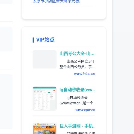
太原市小店区晋天鹰采光板厂
VIP站点
推荐
山西考公大全-山西省公务员、事业编、教师、三支一扶、特岗考试公告信息_及时发布平台
山西公考网立足于
整合山西公务员、事业
单位招聘等资讯，网罗
www.lslcn.cn
全国各类适用于山西考
生的山西公务员招考和
公务员招录信息。关注
lg自动秒收录(www.lgtw.cn)---一个互联网的集合网址导航。
、
山西公务员招录、考试
lg自动秒收录
信息，服务公考人群。
(www.lgtw.cn),是一个互
联网的集合网址导航。
www.lgtw.cn
为用户提供专业的网址
导航。网址类型包括：
综合网址，软件下载网
巨人手游网 - 手机软件下载_手机游戏下载_好玩的手机游戏
址，电影网址，新游网
好玩靠谱的手机游