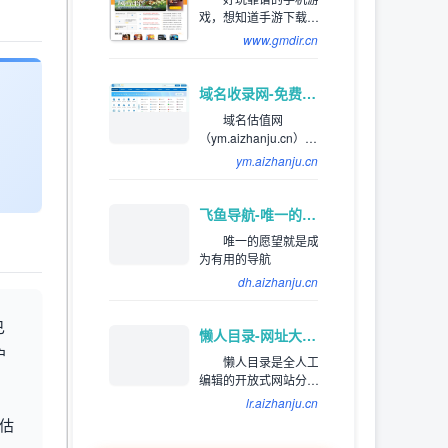
址，体育网址，手机网
戏，想知道手游下载平
址，社交网址，汽车网
台哪个好，好玩的手游
址，旅游网址，生活网
www.gmdir.cn
下载排行榜，下载靠谱
站，音乐网站，邮箱网
的手机应用app，就来巨
址等
人手游网网体验吧！
域名收录网-免费提供外链发布自动收录，来路自动排第一位,欢迎和本站自助交换友情链,增加网站的外链与收录。
域名估值网
（ym.aizhanju.cn），
专注为站长提供网站分
ym.aizhanju.cn
类目录以及网址大全导
航收录服务，为用户提
供高效便捷的网址存储
飞鱼导航-唯一的愿望就是成为有用的导航
和查询服务，同时提供
唯一的愿望就是成
齐全且高质量的优秀名
为有用的导航
站导航。
dh.aizhanju.cn
已
懒人目录-网址大全_网址目录_上网导航_网站提交/登录入口
户
懒人目录是全人工
编辑的开放式网站分类
目录，收录国内外、各
lr.aizhanju.cn
行业优秀网站，旨在为
估
用户提供网站分类目录