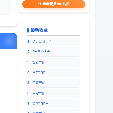
检索、优秀网站参考、
🔍 查看更多VIP站点
网站推广服务。
最新收录
1.
焰火网址大全
2.
DM网址大全
3.
笛链导航
4.
笛链导航
5.
伍零导航
6.
六零导航
7.
柒零导航网