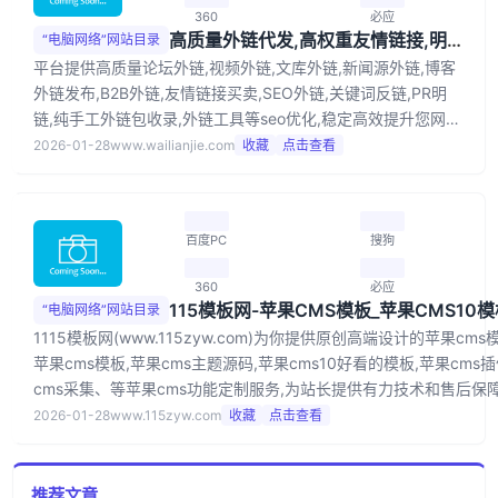
360
必应
高质量外链代发,高权重友情链接,明链出售
“电脑网络”网站目录
平台提供高质量论坛外链,视频外链,文库外链,新闻源外链,博客
外链发布,B2B外链,友情链接买卖,SEO外链,关键词反链,PR明
链,纯手工外链包收录,外链工具等seo优化,稳定高效提升您网站
的排名！
2026-01-28
www.wailianjie.com
收藏
点击查看
百度PC
搜狗
360
必应
“电脑网络”网站目录
1115模板网(www.115zyw.com)为你提供原创高端设计的苹果cms
苹果cms模板,苹果cms主题源码,苹果cms10好看的模板,苹果cms插
cms采集、等苹果cms功能定制服务,为站长提供有力技术和售后保
2026-01-28
www.115zyw.com
收藏
点击查看
推荐文章