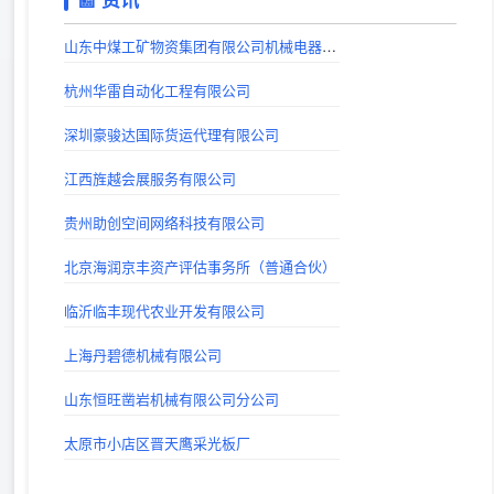
戏曲下载网站_戏曲视频下载_戏曲MP3下载_唱戏机戏曲下载-戏曲迷
山东中煤工矿物资集团有限公司机械电器制造分公司
出站时间：
杭州华雷自动化工程有限公司
巨人手游网 - 手机软件下载_手机游戏下载_好玩的手机游戏
深圳豪骏达国际货运代理有限公司
出站时间：
江西旌越会展服务有限公司
山西考公大全-山西省公务员、事业编、教师、三支一扶、特岗考试公告信息_及时发布平台
出站时间：
贵州助创空间网络科技有限公司
lg自动秒收录(www.lgtw.cn)---一个互联网的集合网址导航。
北京海润京丰资产评估事务所（普通合伙）
出站时间：
临沂临丰现代农业开发有限公司
上海丹碧德机械有限公司
山东恒旺凿岩机械有限公司分公司
太原市小店区晋天鹰采光板厂