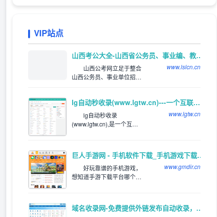
VIP站点
推荐
山西考公大全-山西省公务员、事业编、教师、三支一扶、特岗考试公告信息_及时发布平台
www.lslcn.cn
山西公考网立足于整合
山西公务员、事业单位招聘
等资讯，网罗全国各类适用
于山西考生的山西公务员招
lg自动秒收录(www.lgtw.cn)---一个互联网的集合网址导航。
考和公务员招录信息。关注
山西公务员招录、考试信
www.lgtw.cn
lg自动秒收录
息，服务公考人群。
(www.lgtw.cn),是一个互联
网的集合网址导航。为用户
提供专业的网址导航。网址
类型包括：综合网址，软件
巨人手游网 - 手机软件下载_手机游戏下载_好玩的手机游戏
下载网址，电影网址，新游
www.gmdir.cn
网址，体育网址，手机网
好玩靠谱的手机游戏，
址，社交网址，汽车网址，
想知道手游下载平台哪个
旅游网址，生活网站，音乐
好，好玩的手游下载排行
网站，邮箱网址等
榜，下载靠谱的手机应用
app，就来巨人手游网网体
域名收录网-免费提供外链发布自动收录，来路自动排第一位,欢迎和本站自助交换友情链,增加网站的外链与收录。
验吧！