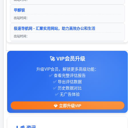
百度
手机电子围栏,手机管控系统,手机信号智能探测仪器,金属安检门
甲醇钡
入站时间：2023-01-16
访问站点
出站时间：
360搜索
极速导航网 - 汇聚实用网站，助力高效办公和生活
入站时间：2023-01-16
出站时间：
山东欣烨生物科技有限公司-三苯基膦,2-氰基吡嗪,氧化苯乙烯,苯乙酮,间苯二甲醚,2-氰基吡嗪,二甲基硫醚,异戊烯醛,异戊烯醇,环戊酮,丙二腈,偶氮二异丁腈,叔丁醇
crm客户管理系统
‌35迅汇目录- 提供免费专业的网站收录外链推广及网址导航服务
访问站点
入站时间：2024-04-26
出站时间：
🚀 VIP会员升级
山东欣烨化工有限公司
28音盘地带
入站时间：2025-05-26
升级VIP会员，解锁更多高级功能：
出站时间：
✅ 查看完整评估报告
✅ 导出评估数据
手游下载平台
✅ 历史数据对比
出站时间：
✅ 无广告体验
606导航网_常用网址大全_生活服务_让上网更顺溜
💎 立即升级VIP
出站时间：
戏曲下载
📰 资讯
出站时间：