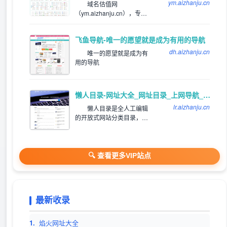
ym.aizhanju.cn
域名估值网
（ym.aizhanju.cn），专注
为站长提供网站分类目录以
及网址大全导航收录服务，
飞鱼导航-唯一的愿望就是成为有用的导航
为用户提供高效便捷的网址
存储和查询服务，同时提供
dh.aizhanju.cn
唯一的愿望就是成为有
齐全且高质量的优秀名站导
用的导航
航。
懒人目录-网址大全_网址目录_上网导航_网站提交/登录入口
lr.aizhanju.cn
懒人目录是全人工编辑
的开放式网站分类目录，收
录国内外、各行业优秀网
站，旨在为用户提供网站分
类目录检索、优秀网站参
考、网站推广服务。
🔍 查看更多VIP站点
最新收录
1.
焰火网址大全