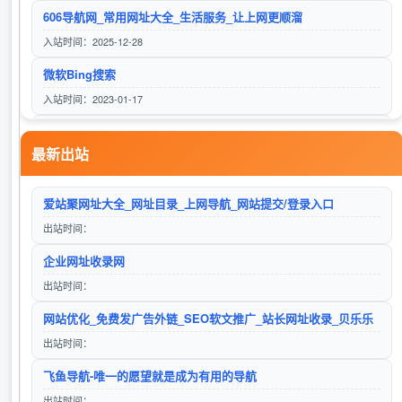
606导航网_常用网址大全_生活服务_让上网更顺溜
入站时间：2025-12-28
微软Bing搜索
lims信息管理系统
入站时间：2023-01-17
访问站点
24小时秒收录网址导航 - 24小时链,网址推广,网址收录,网址推广,网址登陆,外链,友情链接网
最新出站
入站时间：2025-06-15
Google
建筑工程施工项目管理软件系统
爱站聚网址大全_网址目录_上网导航_网站提交/登录入口
入站时间：2023-01-16
访问站点
出站时间：
自动秒收录
企业网址收录网
入站时间：2023-01-17
出站时间：
搜狗搜索
首页
网站优化_免费发广告外链_SEO软文推广_站长网址收录_贝乐乐
入站时间：2025-12-01
访问站点
出站时间：
lg自动秒收录(www.lgtw.cn)---一个互联网的集合网址导航。
飞鱼导航-唯一的愿望就是成为有用的导航
入站时间：2026-01-11
出站时间：