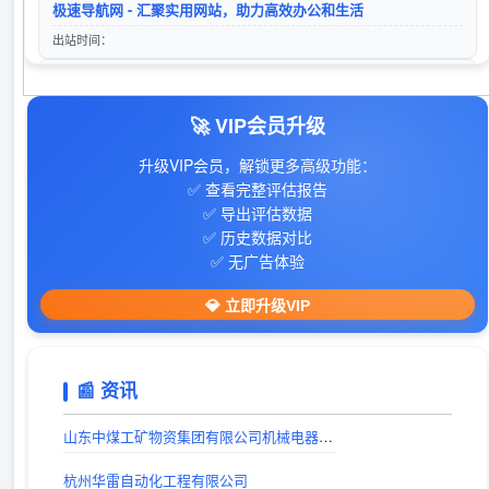
极速导航网 - 汇聚实用网站，助力高效办公和生活
入站时间：2023-01-16
出站时间：
360搜索
寒尘导航网-免费收录 - 专业网址导航平台
‌35迅汇目录- 提供免费专业的网站收录外链推广及网址导航服务
访问站点
入站时间：2023-01-16
出站时间：
🚀 VIP会员升级
山东欣烨生物科技有限公司-三苯基膦,2-氰基吡嗪,氧化苯乙烯,苯乙酮,间苯二甲醚,2-氰基吡嗪,二甲基硫醚,异戊烯醛,异戊烯醇,环戊酮,丙二腈,偶氮二异丁腈,叔丁醇
28音盘地带
入站时间：2024-04-26
升级VIP会员，解锁更多高级功能：
出站时间：
✅ 查看完整评估报告
✅ 导出评估数据
手游下载平台
✅ 历史数据对比
出站时间：
✅ 无广告体验
606导航网_常用网址大全_生活服务_让上网更顺溜
💎 立即升级VIP
出站时间：
戏曲下载
📰 资讯
出站时间：
戏曲下载网站_戏曲视频下载_戏曲MP3下载_唱戏机戏曲下载-戏曲迷
山东中煤工矿物资集团有限公司机械电器制造分公司
出站时间：
杭州华雷自动化工程有限公司