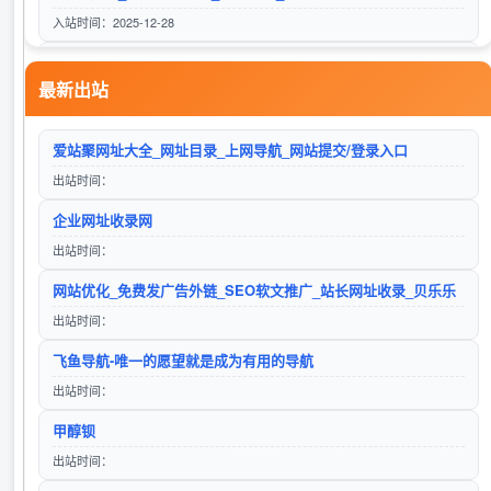
六零导航
入站时间：2025-12-28
访问站点
微软Bing搜索
最新出站
入站时间：2023-01-17
24小时秒收录网址导航 - 24小时链,网址推广,网址收录,网址推广,网址登陆,外链,友情链接网
柒零导航网
爱站聚网址大全_网址目录_上网导航_网站提交/登录入口
入站时间：2025-06-15
访问站点
出站时间：
Google
企业网址收录网
入站时间：2023-01-16
出站时间：
自动秒收录
捌零导航
网站优化_免费发广告外链_SEO软文推广_站长网址收录_贝乐乐
入站时间：2023-01-17
访问站点
出站时间：
搜狗搜索
飞鱼导航-唯一的愿望就是成为有用的导航
入站时间：2025-12-01
出站时间：
lg自动秒收录(www.lgtw.cn)---一个互联网的集合网址导航。
久零导航
甲醇钡
入站时间：2026-01-11
访问站点
出站时间：
百度