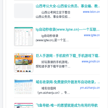
推荐
山西考公大全-山西省公务员、事业编、教师、三支一扶、特岗考试公告信息_及时发布平台
www.lslcn.cn
山西公考网立足于整合
山西公务员、事业单位招聘
等资讯，网罗全国各类适用
于山西考生的山西公务员招
lg自动秒收录(www.lgtw.cn)---一个互联网的集合网址导航。
考和公务员招录信息。关注
山西公务员招录、考试信
www.lgtw.cn
lg自动秒收录
息，服务公考人群。
(www.lgtw.cn),是一个互联
网的集合网址导航。为用户
提供专业的网址导航。网址
类型包括：综合网址，软件
巨人手游网 - 手机软件下载_手机游戏下载_好玩的手机游戏
下载网址，电影网址，新游
www.gmdir.cn
网址，体育网址，手机网
好玩靠谱的手机游戏，
址，社交网址，汽车网址，
想知道手游下载平台哪个
旅游网址，生活网站，音乐
好，好玩的手游下载排行
网站，邮箱网址等
榜，下载靠谱的手机应用
app，就来巨人手游网网体
域名收录网-免费提供外链发布自动收录，来路自动排第一位,欢迎和本站自助交换友情链,增加网站的外链与收录。
验吧！
ym.aizhanju.cn
域名估值网
（ym.aizhanju.cn），专注
为站长提供网站分类目录以
及网址大全导航收录服务，
飞鱼导航-唯一的愿望就是成为有用的导航
为用户提供高效便捷的网址