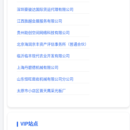
巨人手游网 - 手机软件下载_手机游戏下载_好玩的手机游戏
深圳豪骏达国际货运代理有限公司
出站时间：
江西旌越会展服务有限公司
山西考公大全-山西省公务员、事业编、教师、三支一扶、特岗考试公告信息_及时发布平台
出站时间：
贵州助创空间网络科技有限公司
lg自动秒收录(www.lgtw.cn)---一个互联网的集合网址导航。
北京海润京丰资产评估事务所（普通合伙）
出站时间：
临沂临丰现代农业开发有限公司
上海丹碧德机械有限公司
山东恒旺凿岩机械有限公司分公司
太原市小店区晋天鹰采光板厂
VIP站点