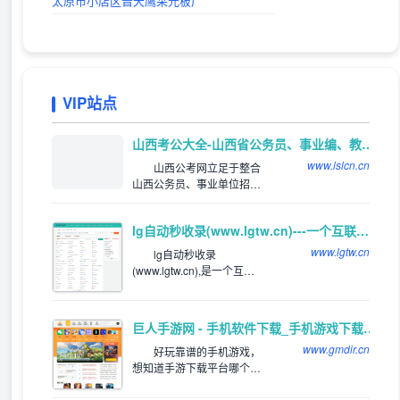
太原市小店区晋天鹰采光板厂
VIP站点
推荐
山西考公大全-山西省公务员、事业编、教师、三支一扶、特岗考试公告信息_及时发布平台
www.lslcn.cn
山西公考网立足于整合
山西公务员、事业单位招聘
等资讯，网罗全国各类适用
于山西考生的山西公务员招
lg自动秒收录(www.lgtw.cn)---一个互联网的集合网址导航。
考和公务员招录信息。关注
山西公务员招录、考试信
www.lgtw.cn
lg自动秒收录
息，服务公考人群。
(www.lgtw.cn),是一个互联
网的集合网址导航。为用户
提供专业的网址导航。网址
类型包括：综合网址，软件
巨人手游网 - 手机软件下载_手机游戏下载_好玩的手机游戏
下载网址，电影网址，新游
www.gmdir.cn
网址，体育网址，手机网
好玩靠谱的手机游戏，
址，社交网址，汽车网址，
想知道手游下载平台哪个
旅游网址，生活网站，音乐
好，好玩的手游下载排行
网站，邮箱网址等
榜，下载靠谱的手机应用