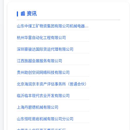
戏曲下载
📰 资讯
出站时间：
戏曲下载网站_戏曲视频下载_戏曲MP3下载_唱戏机戏曲下载-戏曲迷
山东中煤工矿物资集团有限公司机械电器制造分公司
出站时间：
杭州华雷自动化工程有限公司
巨人手游网 - 手机软件下载_手机游戏下载_好玩的手机游戏
深圳豪骏达国际货运代理有限公司
出站时间：
江西旌越会展服务有限公司
山西考公大全-山西省公务员、事业编、教师、三支一扶、特岗考试公告信息_及时发布平台
出站时间：
贵州助创空间网络科技有限公司
lg自动秒收录(www.lgtw.cn)---一个互联网的集合网址导航。
北京海润京丰资产评估事务所（普通合伙）
出站时间：
临沂临丰现代农业开发有限公司
上海丹碧德机械有限公司
山东恒旺凿岩机械有限公司分公司