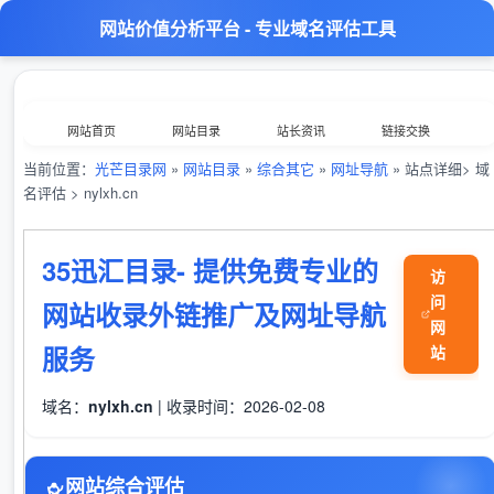
网站价值分析平台 - 专业域名评估工具
网站首页
网站目录
站长资讯
链接交换
当前位置：
光芒目录网
»
网站目录
»
综合其它
»
网址导航
» 站点详细> 域
分类浏览
最新收录
数据归档
TOP排行榜
名评估 > nylxh.cn
意见反馈
外链工具
综合查询
‌35迅汇目录- 提供免费专业的
访
问
网站收录外链推广及网址导航
网
服务
站
域名：
nylxh.cn
| 收录时间：2026-02-08
网站综合评估