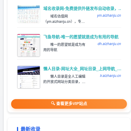
app，就来巨人手游网网体
域名收录网-免费提供外链发布自动收录，来路自动排第一位,欢迎和本站自助交换友情链,增加网站的外链与收录。
验吧！
ym.aizhanju.cn
域名估值网
（ym.aizhanju.cn），专注
为站长提供网站分类目录以
及网址大全导航收录服务，
飞鱼导航-唯一的愿望就是成为有用的导航
为用户提供高效便捷的网址
存储和查询服务，同时提供
dh.aizhanju.cn
唯一的愿望就是成为有
齐全且高质量的优秀名站导
用的导航
航。
懒人目录-网址大全_网址目录_上网导航_网站提交/登录入口
lr.aizhanju.cn
懒人目录是全人工编辑
的开放式网站分类目录，收
录国内外、各行业优秀网
站，旨在为用户提供网站分
类目录检索、优秀网站参
考、网站推广服务。
🔍 查看更多VIP站点
最新收录