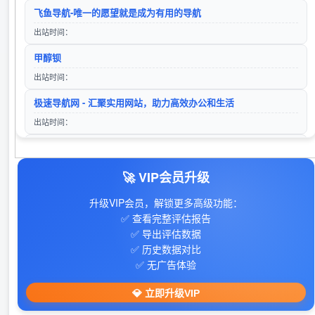
24小时秒收录网址导航 - 24小时链,网址推广,网址收录,网址推广,网址登陆,外链,友情链接网
飞鱼导航-唯一的愿望就是成为有用的导航
入站时间：2025-06-15
出站时间：
搜狗搜索
久零导航
甲醇钡
入站时间：2025-12-01
访问站点
出站时间：
lg自动秒收录(www.lgtw.cn)---一个互联网的集合网址导航。
极速导航网 - 汇聚实用网站，助力高效办公和生活
入站时间：2026-01-11
出站时间：
360搜索
寒尘导航网-免费收录 - 专业网址导航平台
‌35迅汇目录- 提供免费专业的网站收录外链推广及网址导航服务
访问站点
入站时间：2023-01-16
出站时间：
🚀 VIP会员升级
山东欣烨生物科技有限公司-三苯基膦,2-氰基吡嗪,氧化苯乙烯,苯乙酮,间苯二甲醚,2-氰基吡嗪,二甲基硫醚,异戊烯醛,异戊烯醇,环戊酮,丙二腈,偶氮二异丁腈,叔丁醇
28音盘地带
入站时间：2024-04-26
升级VIP会员，解锁更多高级功能：
出站时间：
✅ 查看完整评估报告
✅ 导出评估数据
手游下载平台
✅ 历史数据对比
出站时间：
✅ 无广告体验
606导航网_常用网址大全_生活服务_让上网更顺溜
💎 立即升级VIP
出站时间：