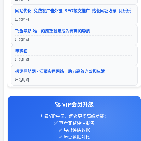
微软Bing搜索
捌零导航
网站优化_免费发广告外链_SEO软文推广_站长网址收录_贝乐乐
入站时间：2023-01-17
访问站点
出站时间：
24小时秒收录网址导航 - 24小时链,网址推广,网址收录,网址推广,网址登陆,外链,友情链接网
飞鱼导航-唯一的愿望就是成为有用的导航
入站时间：2025-06-15
出站时间：
搜狗搜索
久零导航
甲醇钡
入站时间：2025-12-01
访问站点
出站时间：
lg自动秒收录(www.lgtw.cn)---一个互联网的集合网址导航。
极速导航网 - 汇聚实用网站，助力高效办公和生活
入站时间：2026-01-11
出站时间：
360搜索
寒尘导航网-免费收录 - 专业网址导航平台
‌35迅汇目录- 提供免费专业的网站收录外链推广及网址导航服务
访问站点
入站时间：2023-01-16
出站时间：
🚀 VIP会员升级
山东欣烨生物科技有限公司-三苯基膦,2-氰基吡嗪,氧化苯乙烯,苯乙酮,间苯二甲醚,2-氰基吡嗪,二甲基硫醚,异戊烯醛,异戊烯醇,环戊酮,丙二腈,偶氮二异丁腈,叔丁醇
28音盘地带
入站时间：2024-04-26
升级VIP会员，解锁更多高级功能：
出站时间：
✅ 查看完整评估报告
✅ 导出评估数据
手游下载平台
✅ 历史数据对比
出站时间：