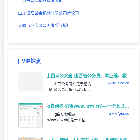
上海丹碧德机械有限公司
山东恒旺凿岩机械有限公司分公司
太原市小店区晋天鹰采光板厂
VIP站点
推荐
山西考公大全-山西省公务员、事业编、教师、三支一扶、特岗考试公告信息_及时发布平台
www.lslcn.cn
山西公考网立足于整合
山西公务员、事业单位招聘
等资讯，网罗全国各类适用
于山西考生的山西公务员招
lg自动秒收录(www.lgtw.cn)---一个互联网的集合网址导航。
考和公务员招录信息。关注
山西公务员招录、考试信
www.lgtw.cn
lg自动秒收录
息，服务公考人群。
(www.lgtw.cn),是一个互联
网的集合网址导航。为用户
提供专业的网址导航。网址
类型包括：综合网址，软件
巨人手游网 - 手机软件下载_手机游戏下载_好玩的手机游戏