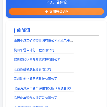
✅ 无广告体验
606导航网_常用网址大全_生活服务_让上网更顺溜
💎 立即升级VIP
出站时间：
戏曲下载
📰 资讯
出站时间：
戏曲下载网站_戏曲视频下载_戏曲MP3下载_唱戏机戏曲下载-戏曲迷
山东中煤工矿物资集团有限公司机械电器制造分公司
出站时间：
杭州华雷自动化工程有限公司
巨人手游网 - 手机软件下载_手机游戏下载_好玩的手机游戏
深圳豪骏达国际货运代理有限公司
出站时间：
江西旌越会展服务有限公司
山西考公大全-山西省公务员、事业编、教师、三支一扶、特岗考试公告信息_及时发布平台
出站时间：
贵州助创空间网络科技有限公司
lg自动秒收录(www.lgtw.cn)---一个互联网的集合网址导航。
北京海润京丰资产评估事务所（普通合伙）
出站时间：
临沂临丰现代农业开发有限公司