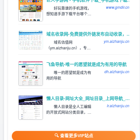
下载网址，电影网址，新游
www.gmdir.cn
网址，体育网址，手机网
好玩靠谱的手机游戏，
址，社交网址，汽车网址，
想知道手游下载平台哪个
旅游网址，生活网站，音乐
好，好玩的手游下载排行
网站，邮箱网址等
榜，下载靠谱的手机应用
app，就来巨人手游网网体
域名收录网-免费提供外链发布自动收录，来路自动排第一位,欢迎和本站自助交换友情链,增加网站的外链与收录。
验吧！
ym.aizhanju.cn
域名估值网
（ym.aizhanju.cn），专注
为站长提供网站分类目录以
及网址大全导航收录服务，
飞鱼导航-唯一的愿望就是成为有用的导航
为用户提供高效便捷的网址
存储和查询服务，同时提供
dh.aizhanju.cn
唯一的愿望就是成为有
齐全且高质量的优秀名站导
用的导航
航。
懒人目录-网址大全_网址目录_上网导航_网站提交/登录入口
lr.aizhanju.cn
懒人目录是全人工编辑
的开放式网站分类目录，收
录国内外、各行业优秀网
站，旨在为用户提供网站分
类目录检索、优秀网站参
考、网站推广服务。
🔍 查看更多VIP站点