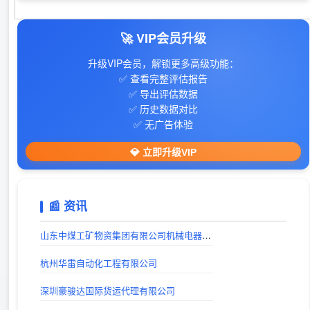
‌35迅汇目录- 提供免费专业的网站收录外链推广及网址导航服务
访问站点
入站时间：2024-04-26
出站时间：
🚀 VIP会员升级
山东欣烨化工有限公司
28音盘地带
入站时间：2025-05-26
升级VIP会员，解锁更多高级功能：
出站时间：
✅ 查看完整评估报告
✅ 导出评估数据
手游下载平台
✅ 历史数据对比
出站时间：
✅ 无广告体验
606导航网_常用网址大全_生活服务_让上网更顺溜
💎 立即升级VIP
出站时间：
戏曲下载
📰 资讯
出站时间：
戏曲下载网站_戏曲视频下载_戏曲MP3下载_唱戏机戏曲下载-戏曲迷
山东中煤工矿物资集团有限公司机械电器制造分公司
出站时间：
杭州华雷自动化工程有限公司
巨人手游网 - 手机软件下载_手机游戏下载_好玩的手机游戏
深圳豪骏达国际货运代理有限公司
出站时间：