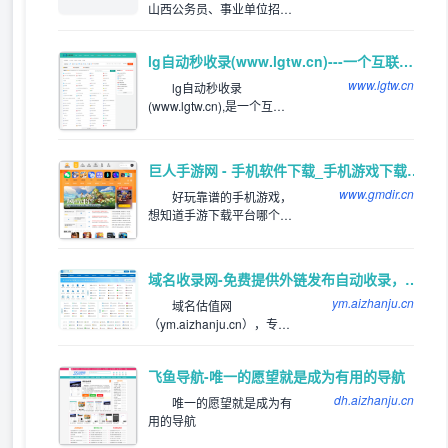
山西公务员、事业单位招聘
等资讯，网罗全国各类适用
于山西考生的山西公务员招
lg自动秒收录(www.lgtw.cn)---一个互联网的集合网址导航。
考和公务员招录信息。关注
山西公务员招录、考试信
www.lgtw.cn
lg自动秒收录
息，服务公考人群。
(www.lgtw.cn),是一个互联
网的集合网址导航。为用户
提供专业的网址导航。网址
类型包括：综合网址，软件
巨人手游网 - 手机软件下载_手机游戏下载_好玩的手机游戏
下载网址，电影网址，新游
www.gmdir.cn
网址，体育网址，手机网
好玩靠谱的手机游戏，
址，社交网址，汽车网址，
想知道手游下载平台哪个
旅游网址，生活网站，音乐
好，好玩的手游下载排行
网站，邮箱网址等
榜，下载靠谱的手机应用
app，就来巨人手游网网体
域名收录网-免费提供外链发布自动收录，来路自动排第一位,欢迎和本站自助交换友情链,增加网站的外链与收录。
验吧！
ym.aizhanju.cn
域名估值网
（ym.aizhanju.cn），专注
为站长提供网站分类目录以
及网址大全导航收录服务，
飞鱼导航-唯一的愿望就是成为有用的导航
为用户提供高效便捷的网址
存储和查询服务，同时提供
dh.aizhanju.cn
唯一的愿望就是成为有
齐全且高质量的优秀名站导
用的导航
航。