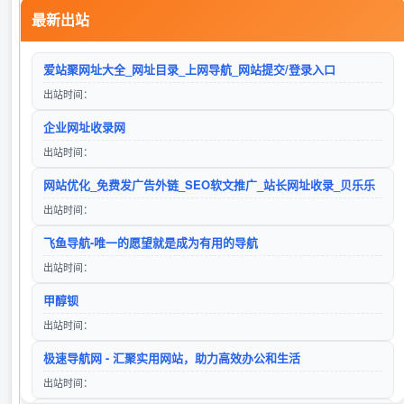
最新出站
入站时间：2025-06-15
Google
柒零导航网
爱站聚网址大全_网址目录_上网导航_网站提交/登录入口
入站时间：2023-01-16
访问站点
出站时间：
自动秒收录
企业网址收录网
入站时间：2023-01-17
出站时间：
搜狗搜索
捌零导航
网站优化_免费发广告外链_SEO软文推广_站长网址收录_贝乐乐
入站时间：2025-12-01
访问站点
出站时间：
lg自动秒收录(www.lgtw.cn)---一个互联网的集合网址导航。
飞鱼导航-唯一的愿望就是成为有用的导航
入站时间：2026-01-11
出站时间：
百度
久零导航
甲醇钡
入站时间：2023-01-16
访问站点
出站时间：
360搜索
极速导航网 - 汇聚实用网站，助力高效办公和生活
入站时间：2023-01-16
出站时间：
山东欣烨生物科技有限公司-三苯基膦,2-氰基吡嗪,氧化苯乙烯,苯乙酮,间苯二甲醚,2-氰基吡嗪,二甲基硫醚,异戊烯醛,异戊烯醇,环戊酮,丙二腈,偶氮二异丁腈,叔丁醇
寒尘导航网-免费收录 - 专业网址导航平台