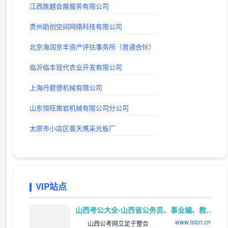
江西旌越会展服务有限公司
山西考公大全-山西省公务员、事业编、教师、三支一扶、特岗考试公告信息_及时发布平台
出站时间：
贵州助创空间网络科技有限公司
lg自动秒收录(www.lgtw.cn)---一个互联网的集合网址导航。
北京海润京丰资产评估事务所（普通合伙）
出站时间：
临沂临丰现代农业开发有限公司
上海丹碧德机械有限公司
山东恒旺凿岩机械有限公司分公司
太原市小店区晋天鹰采光板厂
VIP站点
推荐
山西考公大全-山西省公务员、事业编、教师、三支一扶、特岗考试公告信息_及时发布平台
www.lslcn.cn
山西公考网立足于整合