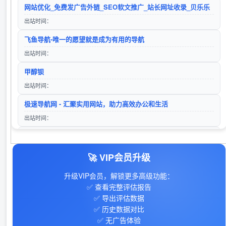
捌零导航
网站优化_免费发广告外链_SEO软文推广_站长网址收录_贝乐乐
入站时间：2025-12-01
访问站点
出站时间：
lg自动秒收录(www.lgtw.cn)---一个互联网的集合网址导航。
飞鱼导航-唯一的愿望就是成为有用的导航
入站时间：2026-01-11
出站时间：
百度
久零导航
甲醇钡
入站时间：2023-01-16
访问站点
出站时间：
360搜索
极速导航网 - 汇聚实用网站，助力高效办公和生活
入站时间：2023-01-16
出站时间：
山东欣烨生物科技有限公司-三苯基膦,2-氰基吡嗪,氧化苯乙烯,苯乙酮,间苯二甲醚,2-氰基吡嗪,二甲基硫醚,异戊烯醛,异戊烯醇,环戊酮,丙二腈,偶氮二异丁腈,叔丁醇
寒尘导航网-免费收录 - 专业网址导航平台
‌35迅汇目录- 提供免费专业的网站收录外链推广及网址导航服务
访问站点
入站时间：2024-04-26
出站时间：
🚀 VIP会员升级
山东欣烨化工有限公司
28音盘地带
入站时间：2025-05-26
升级VIP会员，解锁更多高级功能：
出站时间：
✅ 查看完整评估报告
✅ 导出评估数据
手游下载平台
✅ 历史数据对比
出站时间：
✅ 无广告体验