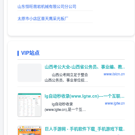
山东恒旺凿岩机械有限公司分公司
太原市小店区晋天鹰采光板厂
VIP站点
推荐
山西考公大全-山西省公务员、事业编、教师、三支一扶、特岗考试公告信息_及时发布平台
www.lslcn.cn
山西公考网立足于整合
山西公务员、事业单位招聘
等资讯，网罗全国各类适用
于山西考生的山西公务员招
lg自动秒收录(www.lgtw.cn)---一个互联网的集合网址导航。
考和公务员招录信息。关注
山西公务员招录、考试信
www.lgtw.cn
lg自动秒收录
息，服务公考人群。
(www.lgtw.cn),是一个互联
网的集合网址导航。为用户
提供专业的网址导航。网址
类型包括：综合网址，软件
巨人手游网 - 手机软件下载_手机游戏下载_好玩的手机游戏
下载网址，电影网址，新游