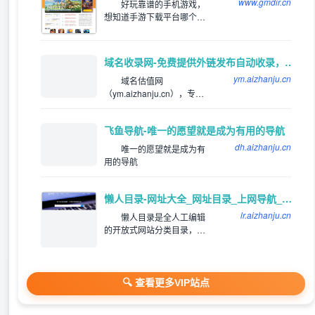
www.gmdir.cn
网址，体育网址，手机网
好玩靠谱的手机游戏，
址，社交网址，汽车网址，
想知道手游下载平台哪个
旅游网址，生活网站，音乐
好，好玩的手游下载排行
网站，邮箱网址等
榜，下载靠谱的手机应用
app，就来巨人手游网网体
域名收录网-免费提供外链发布自动收录，来路自动排第一位,欢迎和本站自助交换友情链,增加网站的外链与收录。
验吧！
ym.aizhanju.cn
域名估值网
（ym.aizhanju.cn），专注
为站长提供网站分类目录以
及网址大全导航收录服务，
飞鱼导航-唯一的愿望就是成为有用的导航
为用户提供高效便捷的网址
存储和查询服务，同时提供
dh.aizhanju.cn
唯一的愿望就是成为有
齐全且高质量的优秀名站导
用的导航
航。
懒人目录-网址大全_网址目录_上网导航_网站提交/登录入口
lr.aizhanju.cn
懒人目录是全人工编辑
的开放式网站分类目录，收
录国内外、各行业优秀网
站，旨在为用户提供网站分
类目录检索、优秀网站参
考、网站推广服务。
🔍 查看更多VIP站点