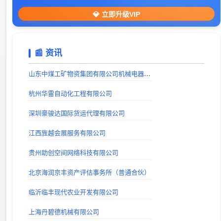
606导航网_常用网址大全_生活服务_让上网更顺溜
💎 立即升级VIP
出站时间：
戏曲下载
📰 资讯
出站时间：
戏曲下载网站_戏曲视频下载_戏曲MP3下载_唱戏机戏曲下载-戏曲迷
山东中煤工矿物资集团有限公司机械电器制造分公司
出站时间：
杭州华雷自动化工程有限公司
巨人手游网 - 手机软件下载_手机游戏下载_好玩的手机游戏
深圳豪骏达国际货运代理有限公司
出站时间：
江西旌越会展服务有限公司
山西考公大全-山西省公务员、事业编、教师、三支一扶、特岗考试公告信息_及时发布平台
出站时间：
贵州助创空间网络科技有限公司
lg自动秒收录(www.lgtw.cn)---一个互联网的集合网址导航。
北京海润京丰资产评估事务所（普通合伙）
出站时间：
临沂临丰现代农业开发有限公司
上海丹碧德机械有限公司