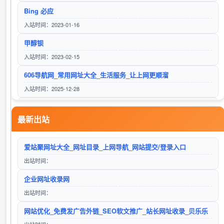
Bing 必应
UC办公导航 | 上班人必备的职场办公导航网站
入站时间：2023-01-16
访问站点
甲醇钡
入站时间：2023-02-15
606导航网_常用网址大全_生活服务_让上网更顺溜
66收录网 - 免费自助友情链接，网址网站自助提交自动收录！
入站时间：2025-12-28
访问站点
微软Bing搜索
最新出站
入站时间：2023-01-17
24小时秒收录网址导航 - 24小时链,网址推广,网址收录,网址推广,网址登陆,外链,友情链接网
域名收录网-免费提供外链发布自动收录，来路自动排第一位,欢迎和本站自助交换友情链,增加网站的外链与收录。
爱站聚网址大全_网址目录_上网导航_网站提交/登录入口
入站时间：2025-06-15
访问站点
出站时间：
Google
企业网址收录网
入站时间：2023-01-16
出站时间：
自动秒收录
三幺七317名站网-网站导航，名站目录，优秀网站收录平台！
网站优化_免费发广告外链_SEO软文推广_站长网址收录_贝乐乐
入站时间：2023-01-17
访问站点