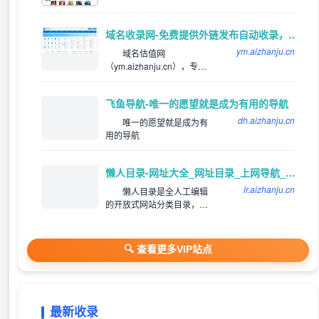
旅游网址，生活网站，音乐
好，好玩的手游下载排行
网站，邮箱网址等
榜，下载靠谱的手机应用
app，就来巨人手游网网体
域名收录网-免费提供外链发布自动收录，来路自动排第一位,欢迎和本站自助交换友情链,增加网站的外链与收录。
验吧！
ym.aizhanju.cn
域名估值网
（ym.aizhanju.cn），专注
为站长提供网站分类目录以
及网址大全导航收录服务，
飞鱼导航-唯一的愿望就是成为有用的导航
为用户提供高效便捷的网址
存储和查询服务，同时提供
dh.aizhanju.cn
唯一的愿望就是成为有
齐全且高质量的优秀名站导
用的导航
航。
懒人目录-网址大全_网址目录_上网导航_网站提交/登录入口
lr.aizhanju.cn
懒人目录是全人工编辑
的开放式网站分类目录，收
录国内外、各行业优秀网
站，旨在为用户提供网站分
类目录检索、优秀网站参
🔍 查看更多VIP站点
考、网站推广服务。
最新收录