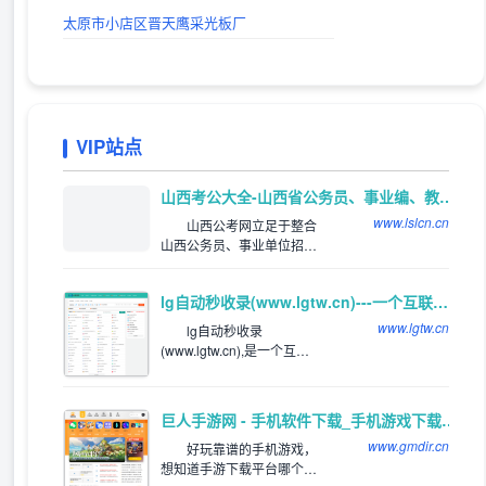
太原市小店区晋天鹰采光板厂
VIP站点
推荐
山西考公大全-山西省公务员、事业编、教师、三支一扶、特岗考试公告信息_及时发布平台
www.lslcn.cn
山西公考网立足于整合
山西公务员、事业单位招聘
等资讯，网罗全国各类适用
于山西考生的山西公务员招
lg自动秒收录(www.lgtw.cn)---一个互联网的集合网址导航。
考和公务员招录信息。关注
山西公务员招录、考试信
www.lgtw.cn
lg自动秒收录
息，服务公考人群。
(www.lgtw.cn),是一个互联
网的集合网址导航。为用户
提供专业的网址导航。网址
类型包括：综合网址，软件
巨人手游网 - 手机软件下载_手机游戏下载_好玩的手机游戏
下载网址，电影网址，新游
www.gmdir.cn
网址，体育网址，手机网
好玩靠谱的手机游戏，
址，社交网址，汽车网址，
想知道手游下载平台哪个