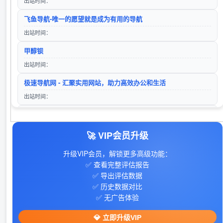
出站时间：
搜狗搜索
飞鱼导航-唯一的愿望就是成为有用的导航
入站时间：2025-12-01
出站时间：
lg自动秒收录(www.lgtw.cn)---一个互联网的集合网址导航。
脑榜 | AI神器榜,AI工具榜单,全网最全的AI工具导航网站
甲醇钡
入站时间：2026-01-11
访问站点
出站时间：
百度
极速导航网 - 汇聚实用网站，助力高效办公和生活
入站时间：2023-01-16
出站时间：
360搜索
玖链网 | 玖链，链接网络世界
‌35迅汇目录- 提供免费专业的网站收录外链推广及网址导航服务
访问站点
入站时间：2023-01-16
出站时间：
🚀 VIP会员升级
山东欣烨生物科技有限公司-三苯基膦,2-氰基吡嗪,氧化苯乙烯,苯乙酮,间苯二甲醚,2-氰基吡嗪,二甲基硫醚,异戊烯醛,异戊烯醇,环戊酮,丙二腈,偶氮二异丁腈,叔丁醇
28音盘地带
入站时间：2024-04-26
升级VIP会员，解锁更多高级功能：
出站时间：
✅ 查看完整评估报告
✅ 导出评估数据
手游下载平台
✅ 历史数据对比
出站时间：
✅ 无广告体验
606导航网_常用网址大全_生活服务_让上网更顺溜
💎 立即升级VIP