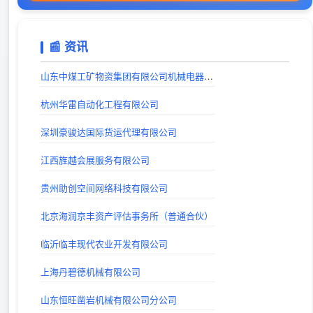
出站时间：
戏曲下载
📰 资讯
出站时间：
戏曲下载网站_戏曲视频下载_戏曲MP3下载_唱戏机戏曲下载-戏曲迷
山东中煤工矿物资集团有限公司机械电器制造分公司
出站时间：
杭州华雷自动化工程有限公司
巨人手游网 - 手机软件下载_手机游戏下载_好玩的手机游戏
深圳豪骏达国际货运代理有限公司
出站时间：
江西旌越会展服务有限公司
山西考公大全-山西省公务员、事业编、教师、三支一扶、特岗考试公告信息_及时发布平台
出站时间：
贵州助创空间网络科技有限公司
lg自动秒收录(www.lgtw.cn)---一个互联网的集合网址导航。
北京海润京丰资产评估事务所（普通合伙）
出站时间：
临沂临丰现代农业开发有限公司
上海丹碧德机械有限公司
山东恒旺凿岩机械有限公司分公司