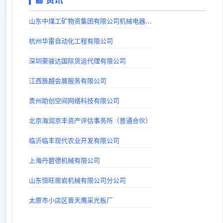
戏曲下载网站_戏曲视频下载_戏曲MP3下载_唱戏机戏曲下载-戏曲迷
山东中煤工矿物资集团有限公司机械电器制造分公司
出站时间：
杭州华雷自动化工程有限公司
巨人手游网 - 手机软件下载_手机游戏下载_好玩的手机游戏
深圳豪骏达国际货运代理有限公司
出站时间：
江西旌越会展服务有限公司
山西考公大全-山西省公务员、事业编、教师、三支一扶、特岗考试公告信息_及时发布平台
出站时间：
贵州助创空间网络科技有限公司
lg自动秒收录(www.lgtw.cn)---一个互联网的集合网址导航。
北京海润京丰资产评估事务所（普通合伙）
出站时间：
临沂临丰现代农业开发有限公司
上海丹碧德机械有限公司
山东恒旺凿岩机械有限公司分公司
太原市小店区晋天鹰采光板厂