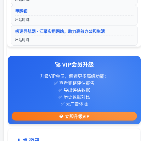
搜狗搜索
灌封胶
甲醇钡
入站时间：2025-12-01
访问站点
出站时间：
lg自动秒收录(www.lgtw.cn)---一个互联网的集合网址导航。
极速导航网 - 汇聚实用网站，助力高效办公和生活
入站时间：2026-01-11
出站时间：
360搜索
湖北茂图润达气体有限公司
‌35迅汇目录- 提供免费专业的网站收录外链推广及网址导航服务
访问站点
入站时间：2023-01-16
出站时间：
🚀 VIP会员升级
山东欣烨生物科技有限公司-三苯基膦,2-氰基吡嗪,氧化苯乙烯,苯乙酮,间苯二甲醚,2-氰基吡嗪,二甲基硫醚,异戊烯醛,异戊烯醇,环戊酮,丙二腈,偶氮二异丁腈,叔丁醇
28音盘地带
入站时间：2024-04-26
升级VIP会员，解锁更多高级功能：
出站时间：
✅ 查看完整评估报告
✅ 导出评估数据
手游下载平台
✅ 历史数据对比
出站时间：
✅ 无广告体验
606导航网_常用网址大全_生活服务_让上网更顺溜
💎 立即升级VIP
出站时间：
戏曲下载
📰 资讯
出站时间：