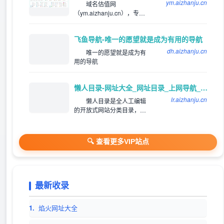
ym.aizhanju.cn
域名估值网
（ym.aizhanju.cn），专注
为站长提供网站分类目录以
及网址大全导航收录服务，
飞鱼导航-唯一的愿望就是成为有用的导航
为用户提供高效便捷的网址
存储和查询服务，同时提供
dh.aizhanju.cn
唯一的愿望就是成为有
齐全且高质量的优秀名站导
用的导航
航。
懒人目录-网址大全_网址目录_上网导航_网站提交/登录入口
lr.aizhanju.cn
懒人目录是全人工编辑
的开放式网站分类目录，收
录国内外、各行业优秀网
站，旨在为用户提供网站分
类目录检索、优秀网站参
🔍 查看更多VIP站点
考、网站推广服务。
最新收录
1.
焰火网址大全