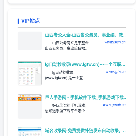
VIP站点
推荐
山西考公大全-山西省公务员、事业编、教师、三支一扶、特岗考试公告信息_及时发布平台
www.lslcn.cn
山西公考网立足于整合
山西公务员、事业单位招聘
等资讯，网罗全国各类适用
于山西考生的山西公务员招
lg自动秒收录(www.lgtw.cn)---一个互联网的集合网址导航。
考和公务员招录信息。关注
山西公务员招录、考试信
www.lgtw.cn
lg自动秒收录
息，服务公考人群。
(www.lgtw.cn),是一个互联
网的集合网址导航。为用户
提供专业的网址导航。网址
类型包括：综合网址，软件
巨人手游网 - 手机软件下载_手机游戏下载_好玩的手机游戏
下载网址，电影网址，新游
www.gmdir.cn
网址，体育网址，手机网
好玩靠谱的手机游戏，
址，社交网址，汽车网址，
想知道手游下载平台哪个
旅游网址，生活网站，音乐
好，好玩的手游下载排行
网站，邮箱网址等
榜，下载靠谱的手机应用
app，就来巨人手游网网体
域名收录网-免费提供外链发布自动收录，来路自动排第一位,欢迎和本站自助交换友情链,增加网站的外链与收录。
验吧！