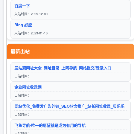
百度一下
入站时间：2025-12-09
Bing 必应
Stockwell克威尔品牌官网
入站时间：2023-01-16
访问站点
甲醇钡
最新出站
入站时间：2023-02-15
606导航网_常用网址大全_生活服务_让上网更顺溜
Reacham锐琛品牌官网
爱站聚网址大全_网址目录_上网导航_网站提交/登录入口
入站时间：2025-12-28
访问站点
出站时间：
微软Bing搜索
企业网址收录网
入站时间：2023-01-17
出站时间：
24小时秒收录网址导航 - 24小时链,网址推广,网址收录,网址推广,网址登陆,外链,友情链接网
院线美白化妆品护肤品品牌代工厂家
网站优化_免费发广告外链_SEO软文推广_站长网址收录_贝乐乐
入站时间：2025-06-15
访问站点
出站时间：
自动秒收录
飞鱼导航-唯一的愿望就是成为有用的导航
入站时间：2023-01-17
出站时间：